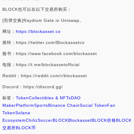
BLOCK也可以在以下交易所购买：
[煎饼交换]Raydium Gate.io Uniswap。
网址：
https://blockasset.co
推特：https://twitter.com/Blockassetco
脸书：https://www.facebook.com/blockasset
电报：https://t.me/blockassetofficial
Reddit：https://reddit.com/r/blockasset
Discord：https://discord.gg/
标签：
Token
Collectibles & NFTs
DAO
Maker
Platform
Sports
Binance Chain
Social Token
Fan
Token
Solana
Ecosystem
Chiliz
Soccer
BLOCK
Blockasset
BLOCK价格
BLOCK
交易所
BLOCK币