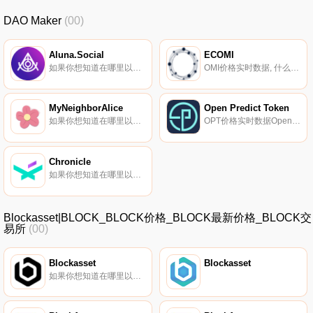
DAO Maker
(00)
Aluna.Social
ECOMI
如果你想知道在哪里以当前价格购买Aluna.Social,目前交易{Aluna.Social]股票的顶级加密货币交易所是Gate.io和LATOKEN。您可以在我们的加密货币交易所页面上找到其他列表.
OMI价格实时数据, 什么是ECOMI（OMI）？ECOMI是一家位于新加坡的数字化收藏品领域的科技公司。该公司创建了VeVe,一个基于区块链的数字收藏品市场,供用户通过社交网络服务购买和分享他们的收藏品.
MyNeighborAlice
Open Predict Token
如果你想知道在哪里以当前价格购买MyNeighborAlice,目前交易{MyNeighborAlice]股票的顶级加密货币交易所是Binance、Deepcoin、CoinW、BTCEX和Bitrue。您可以在我们的加密货币交易所页面上找到其他列表.
OPT价格实时数据OpenPredict声称是一个将实时预测转化为流动资产的项目。该协议声称为每个事件生成一个三智能合约系统：一个充当事件预测器的托管,第二个合约铸造代表正确预测器的代币,第三个合约铸造象征代表不正确预测器.
Chronicle
如果你想知道在哪里以当前价格购买Chronicle,目前交易{Chronicle]股票的顶级加密货币交易所是KuCoin、Gate.io、PancakeSwap（V2）和Trisolaris。您可以在我们的加密货币交易所页面上找到其他列表.
Blockasset|BLOCK_BLOCK价格_BLOCK最新价格_BLOCK交
易所
(00)
Blockasset
Blockasset
如果你想知道在哪里以当前价格购买Blockasset,目前交易{Blockasset]股票的顶级加密货币交易所是Gate.io、PancakeSwap（V2）和Jupiter。您可以在我们的加密货币交易所页面上找到其他列表。什么是资产？Blockasset是一个基于索拉纳的运动员社交代币平台.