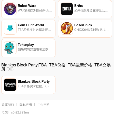
Robot Wars
Ertha
WAR价格实时数据Robot Wars（WAR）是一种加密货币,在BNB智能链（BEP20）平台上运营。Robot Wars目前的供应量为100000000,其中0正在流通。最近已知的Robot Wars价格为0.0029106美元,在过去24小时内上涨了0.08美元.
如果你想知道在哪里以当前价格购买Ertha,目前交易{Ertha]股票的顶级加密货币交易所是ByERTHAt、KuCoin、XT.COM、HuoERTHA和PancakeSwap（V2）。您可以在我们的加密货币交易所页面上找到其他列表.
Coin Hunt World
LoserChick
TBA价格实时数据发现隐藏的宝藏。找到钥匙,解锁金库,赚取加密货币。Coin Hunt World是一款地理定位游戏,目的是探索你周围的世界,寻找隐藏的加密货币.
CHICK价格实时数据, LoserChick是一款3D“爪鹤”在线游戏,由表情符号DAO创建,集成了易于使用、高度可玩和久经验证的功能；爪式起重机”；游戏模型,基于GameFi的金融属性,如流动性挖掘、NFT注挖掘、资产交易等一些功能.
Tokenplay
如果您想知道在哪里以当前价格购买Tokenplay,目前交易｛TOPnname｝股票的顶级加密货币交易所是QuickSwap。您可以在我们的加密货币交易所页面上找到其他列表。Tokenplay是在币安智能链和Polygon上开发的NFT和游戏平台。我们的愿景是成为区块链行业最大游戏的中心.
Blankos Block Party|TBA_TBA价格_TBA最新价格_TBA交易
所
(00)
Blankos Block Party
TBA价格实时数据, 《Blankos Block Party》是一部以充满活力的网络世界为背景的MMO游戏,风格像一个巨大的方块派对,专注于定制艺术和设计、世界构建和探索,以及收集独特的Blankos。你在布兰科斯赚的和买的东西都是你自己的.
联系我们
隐私声明
广告声明
[0:33ms0-22:823ms