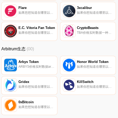
Flare
3xcalibur
如果您想知道在哪里以当前价格购买Flare,目前交易｛FLRnname｝股票的顶级加密货币交易所是OKX、Bitrue、ByFLRt、Hotcoin Global和DigiFinex。您可以在我们的加密货币交易所页面上找到其他列表.
如果你想知道在哪里以当前价格购买3xcalibur,目前交易{3xcalibur]股票的顶级加密货币交易所是BKEX、HotXCALt和3xcalibur。您可以在我们的加密货币交易所页面上找到其他列表。XCAL是3xcalibur生态系统令牌.
E.C. Vitoria Fan Token
CryptoBeasts
如果你想知道在哪里以当前价格购买E.C. Vitoria Fan Token,目前交易{E.C. Vitoria Fan Token]股票的顶级加密货币交易所是比特币TR。您可以在我们的加密货币交易所页面上找到其他列表.
TBA价格实时数据一种对等电子稀有蛋系统。2017CryptoBeasts提供了一种具有新颖实用性的独特代币。[..]价值1万美元的稀有鸡蛋代币供应量有限。每一个代币都是10种不同类型（物种）的1000只野兽中的一只.
Arbitrum生态
(00)
Arbys Token
Honor World Token
ARBYS价格实时数据arbee.info（ARBYS）是一种加密货币,在以太坊平台上运营。arbee.info的电流供应为0。arbee.info的最后一个已知价格为5.66046245美元,在过去24小时内下跌了-25.75美元.
如果你想知道在哪里以当前价格购买Honor World Token,目前交易{Honor World Token]股票的顶级加密货币交易所是HotHWTt。您可以在我们的加密货币交易所页面上找到其他列表。荣耀世界是一个集NFT、DEFI和game于一体的NFT游戏平台.
Gridex
KillSwitch
如果你想知道在哪里以当前价格购买Gridex,目前交易{Gridex]股票的顶级加密货币交易所是Bitget、Uniswap（V3）（ArGDXtrum）、Poloniex和HotGDXt。您可以在我们的加密货币交易所页面上找到其他列表.
如果你想知道在哪里以当前价格购买KillSwitch,目前交易{KillSwitch]股票的顶级加密货币交易所是PancakeSwap（V2）。您可以在我们的加密货币交易所页面上找到其他列表.
0xBitcoin
如果您想知道在哪里以当前价格购买0xBitcoin,目前交易｛0xBTCnname｝股票的顶级加密货币交易所是Uniswap（V3）、Uniswap）（V3）（Polygon）、YoBit、Mercatox和QuickSwap。您可以在我们的加密货币交易所页面上找到其他列表.