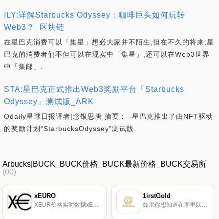
ILY:详解Starbucks Odyssey：咖啡巨头如何玩转
Web3？_区块链
在星巴克消费可以「集星」想必大家并不陌生,但在不久的将来,星
巴克的消费者们不但可以在现实中「集星」,还可以在Web3世界
中「集邮」.
STA:星巴克正式推出Web3奖励平台「Starbucks
Odyssey」测试版_ARK
Odaily星球日报译者|念银思唐 摘要： -星巴克推出了由NFT驱动
的奖励计划“StarbucksOdyssey”测试版.
Arbucks|BUCK_BUCK价格_BUCK最新价格_BUCK交易所
(00)
xEURO
1irstGold
XEUR价格实时数据xEURO（xEUR）是以太坊区块链上代表欧元的代币。xEuro.online由Etna Development Oü维护和提供服务.
如果你想知道在哪里以当前价格购买1irstGold,目前交易{1irstGold]股票的顶级加密货币交易所是VinDAX。您可以在我们的加密货币交易所页面上找到其他列表。每一个1irsgold-1GOLD-代币相当于一克精金。每个1GOLD代币的持有者可以随时将其兑换成实物黄金.