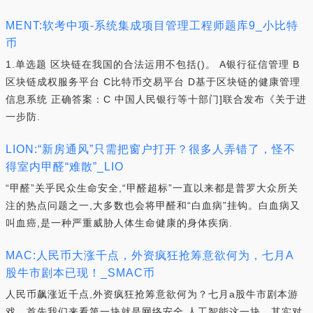
MENT:软考中项-系统集成项目管理工程师题库9_小比特
币
1.单选题 区块链在我国的合法运用不包括()。 A银行征信管理 B
区块链成权服务平台 C比特币交易平台 D基于区块链的健康管理
信息系统 正确答案：C 中国人民银行等十部门]联合发布《关于进
一步防.
LION:“新房通风”只需把窗户打开？很多人弄错了，怪不
得室内甲醛“难散”_LIO
“甲醛”关乎民众生命安全,“甲醛超标”一直以来都是普罗大众所关
注的热点问题之一,大多数也会将甲醛和“白血病”挂钩。白血病又
叫血癌,是一种严重威胁人体生命健康的身体疾病.
MAC:人民币大涨千点，外资疯狂抢筹意欲何为，七月A
股牛市剧本已现！_SMAC币
人民币飙涨近千点,外资疯狂抢筹意欲何为？七月a股牛市剧本游
戏。首先我们来看第一块就是网络安全,人工智能这一块。其实对