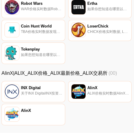
Robot Wars
Ertha
WAR价格实时数据Robot Wars（WAR）是一种加密货币,在BNB智能链（BEP20）平台上运营。Robot Wars目前的供应量为100000000,其中0正在流通。最近已知的Robot Wars价格为0.0029106美元,在过去24小时内上涨了0.08美元.
如果你想知道在哪里以当前价格购买Ertha,目前交易{Ertha]股票的顶级加密货币交易所是ByERTHAt、KuCoin、XT.COM、HuoERTHA和PancakeSwap（V2）。您可以在我们的加密货币交易所页面上找到其他列表.
Coin Hunt World
LoserChick
TBA价格实时数据发现隐藏的宝藏。找到钥匙,解锁金库,赚取加密货币。Coin Hunt World是一款地理定位游戏,目的是探索你周围的世界,寻找隐藏的加密货币.
CHICK价格实时数据, LoserChick是一款3D“爪鹤”在线游戏,由表情符号DAO创建,集成了易于使用、高度可玩和久经验证的功能；爪式起重机”；游戏模型,基于GameFi的金融属性,如流动性挖掘、NFT注挖掘、资产交易等一些功能.
Tokenplay
如果您想知道在哪里以当前价格购买Tokenplay,目前交易｛TOPnname｝股票的顶级加密货币交易所是QuickSwap。您可以在我们的加密货币交易所页面上找到其他列表。Tokenplay是在币安智能链和Polygon上开发的NFT和游戏平台。我们的愿景是成为区块链行业最大游戏的中心.
AlinX|ALIX_ALIX价格_ALIX最新价格_ALIX交易所
(00)
INX Digital
AlinX
关于INX DigitalINX投资了两年时间,以独特的、注重监管的方式开发其专有交易技术。INX Digital允许在完全遵守监管、公平交易政策、安全协议和隐私程序的情况下上市和交易加密货币.
ALIX价格实时数据AlinX.io是一个通过将NFT纳入BSC生态系统中的游戏而构建的游戏和赚取平台。在这里,玩家可以找到很多不同类型的游戏,在业余时间获得娱乐,尤其是通过拥有高价值的NFT来赚取额外的一部分收入.
AlinX