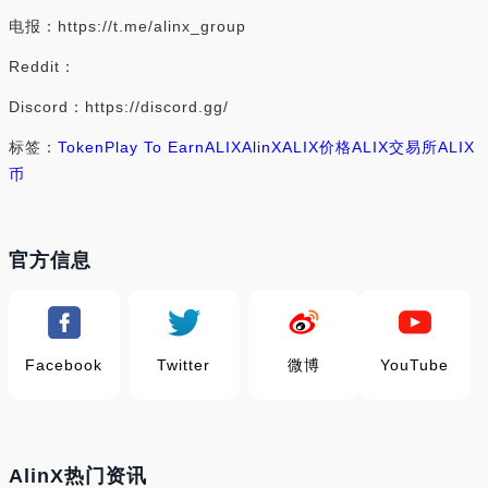
电报：https://t.me/alinx_group
Reddit：
Discord：https://discord.gg/
标签：
Token
Play To Earn
ALIX
AlinX
ALIX价格
ALIX交易所
ALIX
币
官方信息
Facebook
Twitter
微博
YouTube
AlinX热门资讯