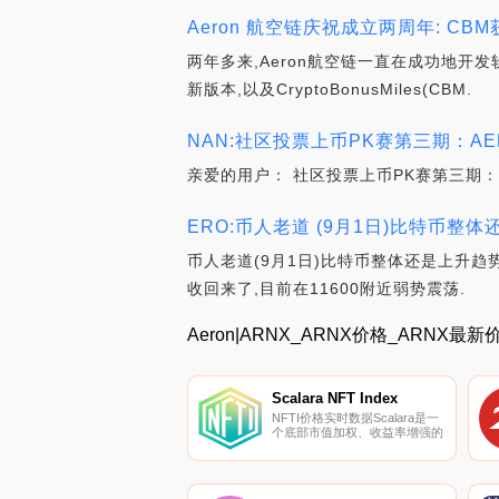
Aeron 航空链庆祝成立两周年: 
两年多来,Aeron航空链一直在成功地
新版本,以及CryptoBonusMiles(CBM.
NAN:社区投票上币PK赛第三期：AERG
亲爱的用户： 社区投票上币PK赛第三期：A
ERO:币人老道 (9月1日)比特币整
币人老道(9月1日)比特币整体还是上升趋势
收回来了,目前在11600附近弱势震荡.
Aeron|ARNX_ARNX价格_ARNX最
Scalara NFT Index
NFTI价格实时数据Scalara是一
个底部市值加权、收益率增强的
指数,跟踪一些最知名、最有价
值的NFT系列的表现。该指数为
艺术、文化和区块链技术交叉点
上不断上升的新资产类别提供了