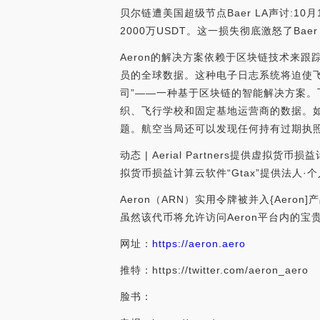
贝尔链遭美国超级节点Baer LA声讨:1
2000万USDT。这一损失彻底激怒了Baer
Aeron的解决方案依赖于区块链技术来
员的全球数据。这种电子日志系统将迫使
司”——一种基于区块链的智能解决方案
织、飞行学校和固定基地运营商的数据。如
题。航空当局还可以发现任何持有过期执
动态 | Aerial Partners提供虚拟货
拟货币损益计算云软件“Gtax”提供法人·个人
Aeron（ARN）实用令牌被并入{Ae
虽然该代币将允许访问Aeron平台内的宝贵
网址：
https://aeron.aero
推特：https://twitter.com/aeron_aero
脸书：