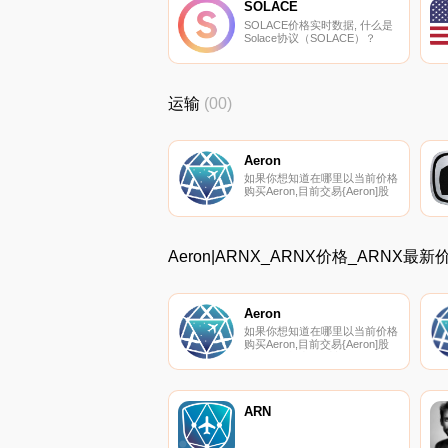
多样化的敞口。NFT是不可替代
SOLACE
的代币,其独特的数据和所有权
SOLACE价格实时数据, 什么是
证明存储在区块链上.
Solace协议（SOLACE）？
Solace是一个旨在创造DeFi保险
未来的保险协议。该协议通过一
个智能的单一政策帮助您保护您
的资金免受180多个协议的智能
运输
(00)
合约利用,该政策可根据您的头
寸变化自动调整覆盖范围.
Aeron
如果你想知道在哪里以当前价格
购买Aeron,目前交易{Aeron]股
票的顶级加密货币交易所是
Gate.io、HitBTC、ProBit
Global、Uniswap（V2）和
Mercatox。您可以在我们的加
Aeron|ARNX_ARNX价格_ARNX最
密货币交易所页面上找到其他列
表.
Aeron
如果你想知道在哪里以当前价格
购买Aeron,目前交易{Aeron]股
票的顶级加密货币交易所是
Gate.io、HitBTC、ProBit
Global、Uniswap（V2）和
Mercatox。您可以在我们的加
密货币交易所页面上找到其他列
ARN
表.