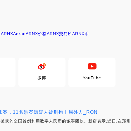
o
e
ARNX
Aeron
ARNX价格
ARNX交易所
ARNX币
微博
YouTube
币案，11名涉案嫌疑人被刑拘丨局外人_RON
已经破获的全国首例利用数字人民币的犯罪团伙。新密表示,近日,在郑