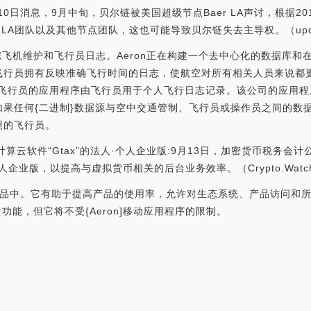
0月10日消息，9月中旬，贝尔链被美国超级节点Baer LA声讨，根据
 LA团队以及其他节点团队，这也可能导致贝尔链失去主导权。（updatene
跟踪飞机维护和飞行员日志。Aeron正在构建一个去中心化的数据库
飞行员拥有反映准确飞行时间的日志，使航空对所有相关人员来说都
。飞行员的应用程序由飞行员用于个人飞行日志记录。该公司的应用
果任何{二进制}数据源与空中交通管制、飞行员或操作员之间的数
照的飞行员。
币损益计算云软件“Gtax”的法人·个人企业版:9月13日，加密货币税务会计公司
企业版，以提高与虚拟货币相关的后台业务效率。（Crypto.Watch）[2
ron]产品中。它有助于提高产品的使用率，允许对生态系统、产品访问
功能，但它将不受{Aeron]移动应用程序的限制。