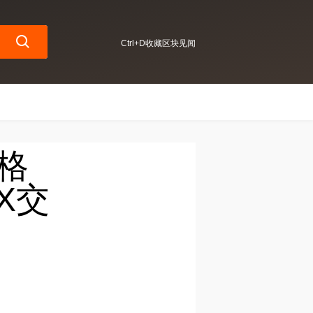
Ctrl+D收藏区块见闻
价格
X交