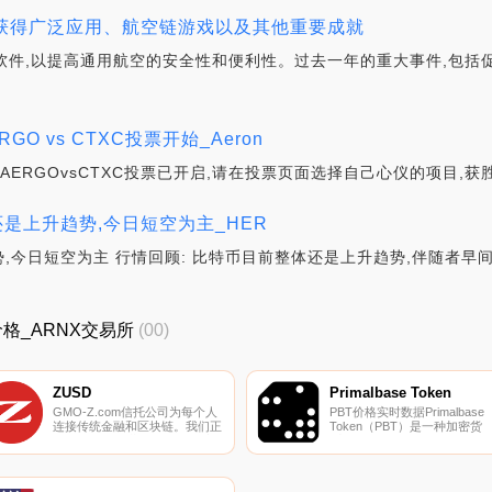
CBM获得广泛应用、航空链游戏以及其他重要成就
开发软件,以提高通用航空的安全性和便利性。过去一年的重大事件,包
O vs CTXC投票开始_Aeron
ERGOvsCTXC投票已开启,请在投票页面选择自己心仪的项目,获胜的
体还是上升趋势,今日短空为主_HER
,今日短空为主 行情回顾: 比特币目前整体还是上升趋势,伴随者早间
新价格_ARNX交易所
(00)
ZUSD
Primalbase Token
GMO-Z.com信托公司为每个人
PBT价格实时数据Primalbase
连接传统金融和区块链。我们正
Token（PBT）是一种加密货
在发行GYEN,世界；第一个受监
币。Primalbase Token具有12
管的日本日元挂钩稳定币,以及
的电流供应。最近已知的
新的数字美元。GMO-Z.com信
Primalbase Token价格为
托公司成立于2020年,被纽约州
752.8526602美元,在过去24小