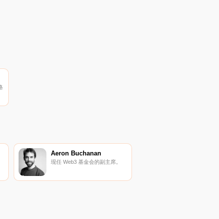
Web3设计的玩家对玩家
（PVP）体育平台.
格
找
）
Aeron Buchanan
现任 Web3 基金会的副主席。