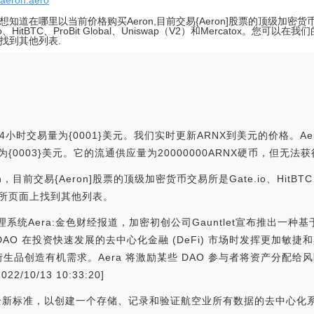
//aeron.aero
想知道在哪里以当前价格购买Aeron,目前交易{Aeron]股票的顶级加密
.io、HitBTC、ProBit Global、Uniswap（V2）和Mercatox。您可
找到其他列表.
24小时交易量为{0001}美元。我们实时更新ARNX到美元的价格。Aer
际市值为{0003}美元。它的流通供应量为20000000ARNX硬币，但无
交易{Aeron]股票的顶级加密货币交易所是Gate.io、HitBTC、Pro
交易所页面上找到其他列表。
管理系统Aera:金色财经报道，加密初创公司Gauntlet宣布推出一种基
让 DAO 在投资快速发展的去中心化金融 (DeFi) 市场时发挥更加
生品创造有机需求。Aera 将激励某些 DAO 参与者将资产分配
10/13 10:33:20]
安全新标准，以创建一个存储、记录和验证航空业所有数据的去中心化