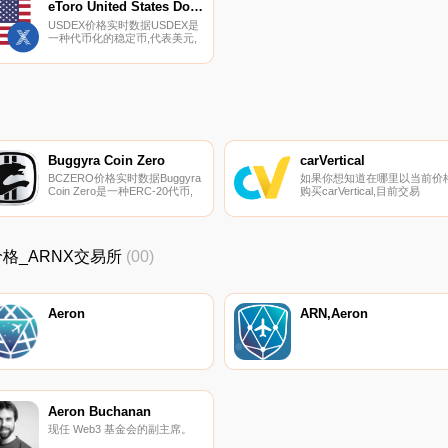
金融服务部授予有限目的信托章
内上涨了15.91美元.
eToro United States Dollar
程,是日本金融和IT集团GMO互
USDEX价格实时数据USDEX是
联网集团的子公司.
一种代币化的稳定币,代表美元,
估值为1:1。因此,它将美元表示
为其加密货币等价物.
Buggyra Coin Zero
carVertical
BCZERO价格实时数据Buggyra
如果你想知道在哪里以当前价
Coin Zero是一种ERC-20代币,
购买carVertical,目前交易
用作国际卡车比赛活动、赞助和
{carVertical]股票的顶级加密货
商品销售的支付平台.
币交易所是KuCoin。您可以在
我们的加密货币交易所页面上
到其他列表。carVertical（CV
新价格_ARNX交易所
(00)
是一种加密货币,在以太坊平台
上运行.
Aeron
ARN,Aeron
Aeron Buchanan
现任 Web3 基金会的副主席。