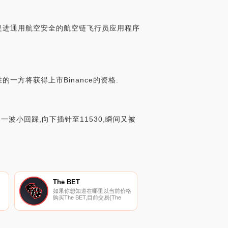
括促进通用航空安全的航空链飞行员应用程序
一方将获得上市Binance的资格.
一波小回踩,向下插针至11530,瞬间又被
The BET
如果你想知道在哪里以当前价格
购买The BET,目前交易{The
50
BET]股票的顶级加密货币交易
所是Uniswap（V2）。您可以在
我们的加密货币交易所页面上找
时
到其他列表。The BET是为