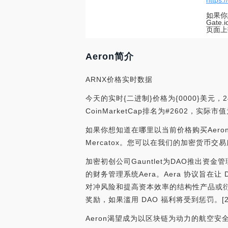
https:
如果你
Gate
页面上
Aeron简介
ARNX价格实时数据
今天的实时{二进制}价格为{0000}美元，
CoinMarketCap排名为#2602，实
如果你想知道在哪里以当前价格购买Aeron，目前
Mercatox。您可以在我们的加密货币
加密初创公司Gauntlet为DAO推出资金
的财务管理系统Aera。Aera 协议旨在
对冲风险和提高资本效率的结构性产品或衍
奖励，如果滥用 DAO 福利将受到惩罚。[2022/
Aeron渴望成为以区块链为动力的航空