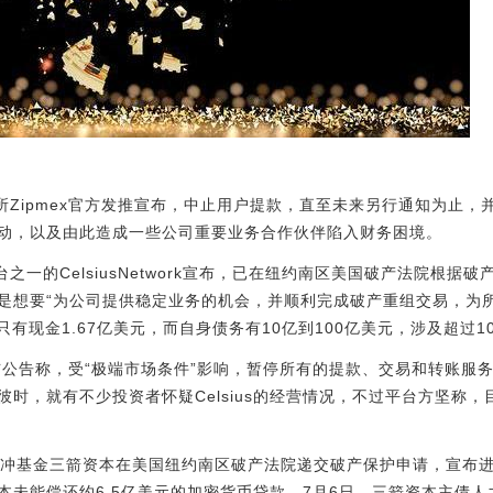
所Zipmex官方发推宣布，中止用户提款，直至未来另行通知为止
动，以及由此造成一些公司重要业务合作伙伴陷入财务困境。
一的CelsiusNetwork宣布，已在纽约南区美国破产法院根据破产法
是想要“为公司提供稳定业务的机会，并顺利完成破产重组交易，为
手头只有现金1.67亿美元，而自身债务有10亿到100亿美元，涉及超过
3日发布公告称，受“极端市场条件”影响，暂停所有的提款、交易和转账
时，就有不少投资者怀疑Celsius的经营情况，不过平台方坚称
对冲基金三箭资本在美国纽约南区破产法院递交破产保护申请，宣布
本未能偿还约6.5亿美元的加密货币贷款，7月6日，三箭资本主债