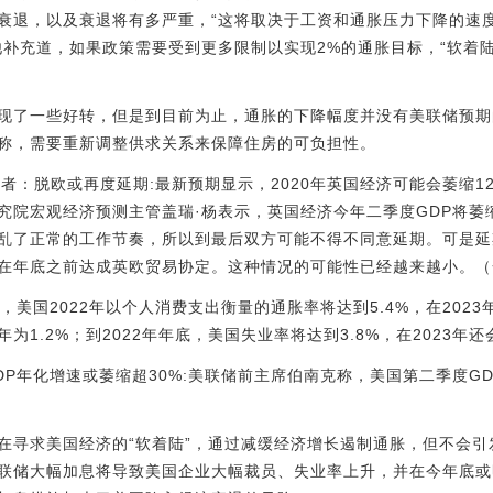
衰退，以及衰退将有多严重，“这将取决于工资和通胀压力下降的速
他补充道，如果政策需要受到更多限制以实现2%的通胀目标，“软着
现了一些好转，但是到目前为止，通胀的下降幅度并没有美联储预期
称，需要重新调整供求关系来保障住房的可负担性。
者：脱欧或再度延期:最新预期显示，2020年英国经济可能会萎缩12
究院宏观经济预测主管盖瑞·杨表示，英国经济今年二季度GDP将萎缩
乱了正常的工作节奏，所以到最后双方可能不得不同意延期。可是延
年底之前达成英欧贸易协定。这种情况的可能性已经越来越小。（一财）[
美国2022年以个人消费支出衡量的通胀率将达到5.4%，在2023年
3年为1.2%；到2022年年底，美国失业率将达到3.8%，在2023年还
P年化增速或萎缩超30%:美联储前主席伯南克称，美国第二季度GD
在寻求美国经济的“软着陆”，通过减缓经济增长遏制通胀，但不会
联储大幅加息将导致美国企业大幅裁员、失业率上升，并在今年底或