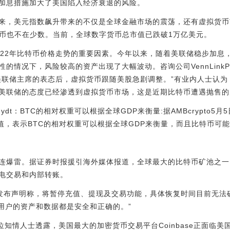
加息措施加大了美国陷入经济衰退的风险。
来，美元指数飙升带来的不仅是全球金融市场的震荡，还有虚拟货币
货币也不在少数。当前，全球数字货币总市值已跌破1万亿美元。
022年比特币价格走势的重要因素。今年以来，随着美联储稳步加息
情况下，风险较高的资产出现了大幅波动。咨询公司VennLinkPartn
美联储主席的表态后，虚拟货币跟随美股急剧调整。”有业内人士认
美联储的态度已经渗透到虚拟货币市场，这是近期比特币遭遇抛售的
Barhydt：BTC的相对权重可以根据全球GDP来衡量:据AMBcrypto5月
的估值，表示BTC的相对权重可以根据全球GDP来衡量，而且比特币可能会上
连爆雷。据证券时报援引海外媒体报道，全球最大的比特币矿池之一Po
电交易和内部转账。
it发布声明称，将暂停充值、提现及交易功能，具体恢复时间目前无法确定
所有用户的资产和数据都是安全和正确的。”
位知情人士透露，美国最大的加密货币交易平台Coinbase正面临