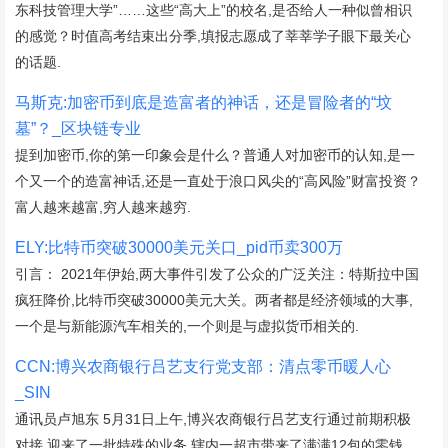
东科技管理大学”……这些“高大上”的校名,是否给人一种似曾相识
的感觉？时值高考结束出分季,填报志愿成了莘莘学子眼下最关心
的话题.
马斯克:加密币到底是造富者的神话，还是冒险者的“坟
墓”？_区块链专业
提到加密币,你的第一印象会是什么？普通人对加密币的认知,是一
个又一个的造富神话,还是一直处于浪口风尖的“高风险”财富投资？
富人越来越富,穷人越来越穷.
ELY:比特币突破30000美元关口_pid币卖300万
引言： 2021年伊始,两大事件引发了公众的广泛关注：特斯拉中国
疯狂降价,比特币突破30000美元大关。两者都是经济领域的大事,
一个是与新能源汽车相关的,一个则是与虚拟货币相关的.
CCN:博兴农商银行吕艺支行党支部：清点零币暖人心
_SIN
通讯员卢旭东 5月31日上午,博兴农商银行吕艺支行通过前期积极
对接,迎来了一批特殊的业务,辖内一超市带来了满满12包的零钱.