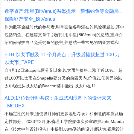
数字资产:币星(BitVenus)温馨提示：警惕钓鱼等金融局，
保障财产安全_BitVenus
作为数字金融时代的参与者,时常面临各种潜在的风险和威胁,其中
包括钓鱼。在这篇文章中,我们引用币星(BitVenus)的总结,重点介
绍如何保护自己免受钓鱼的侵害,并总结一些常见的钓鱼方式和.
ETH:以太币触及 11 个月高点，升级后提款超过 100 万
以太币_TAPE
自4月12日Shapella硬分叉以来,以太币的价格上涨了近10%。 超
过100万以太币在Shapella硬分叉的前四天内,价值21亿美元的以
太币现已从以太坊的Beacon链中撤出,以太币在11.
ALD:17位设计师共议：生成式AI浪潮下的设计未来
_MCDEX
不确定性的到来,迫使设计师们更多地思考设计和创意的本质及确
定性部分。2023年3月,麻省理工学院媒体实验室教授JohnMaeda
在《技术中的设计报告》中提到,88%受访的设计师认为,视觉设计