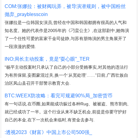
COM:张娜拉：被财阀玩弄，被导演潜规则，被中国粉丝
抛弃_prayblesscoin
张娜拉是一位韩国女演员,曾经在中国和韩国都拥有很高的人气和
知名度。她的代表作是2005年的《刁蛮公主》,在这部剧中,她饰演
了一个任性可爱的富家千金司徒静,与苏有朋饰演的男主角展开了
一段浪漫的爱情.
INO:局长主动投案，竟是“耍心眼”_TER
“杨平主动投案时只承认了自己的小部分受贿事实,对其他的违法行
为有所保留,妄图蒙混过关,换一个‘从宽处理’……”日前,广西壮族自
治区凤山县召开干部警示教育大会.
BTC:WEEX防攻略：看完可规避90%局_加密货币
有一句话说,在币圈,如果能成功躲过各种Rug、被被盗、熊市割肉,
就已经成功了一半。这个行业从来不缺乏机会,前提是你要守护好
自己的本金,在下一次机会来临时,有资金去参与.
:透视2023《财富》中国上市公司500强_