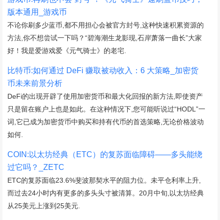
版本通用_游戏币
不论你刷多少蓝币,都不用担心会被官方封号,这种快速积累资源的
方法,你不想尝试一下吗？“碧海潮生龙影现,石岸萧落一曲长”大家
好！我是爱游戏爱《元气骑士》的老宅.
比特币:如何通过 DeFi 赚取被动收入：6 大策略_加密货
币未来前景分析
DeFi的出现开辟了使用加密货币和最大化回报的新方法,即使资产
只是留在账户上也是如此。在这种情况下,您可能听说过“HODL”一
词,它已成为加密货币中购买和持有代币的首选策略,无论价格波动
如何.
COIN:以太坊经典（ETC）的复苏面临障碍——多头能绕
过它吗？_ZETC
ETC的复苏面临23.6%斐波那契水平的阻力位。未平仓利率上升,
而过去24小时内有更多的多头头寸被清算。20月中旬,以太坊经典
从25美元上涨到25美元.