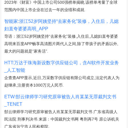
2023年《财富》中国上市公司500强榜单揭晓,该榜单考量了全球
范围内中国上市企业在过去一年的业绩和成就.
智能家:浙江52岁阿姨坚持“去家务化”装修，入住后，儿媳
妇直夸婆婆高明_APP
导语：浙江52岁阿姨坚持“去家务化”装修,入住后,儿媳妇直夸婆婆
高明来百度APP畅享高清图片两代人之间,除了带孩子的矛盾以外,
最大的问题就是“家务活”.
HTT:万达于珠海新设数字供应链公司，含AI软件开发业务
_人工智能
企查查APP显示,近日,万采数字供应链有限公司成立,法定代表人为
赵继承,注册资本1000万元人民币.
ETW:郜云律师学习研究原审被告人肖某某无罪裁判文书
_TENET
郜云律师学习研究原审被告人肖某某无罪裁判文书 广东省高级人
民法院 刑事判决书 来源：中国裁判文书网 粤刑再7号 原公诉机关
广东省兴宁市人民检察院.