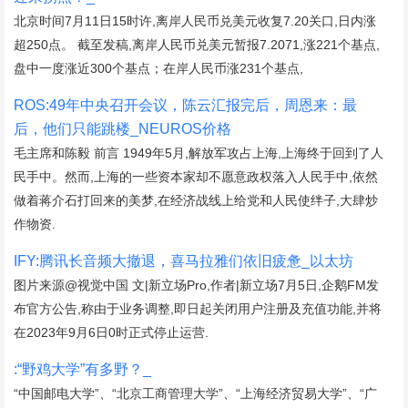
北京时间7月11日15时许,离岸人民币兑美元收复7.20关口,日内涨
超250点。 截至发稿,离岸人民币兑美元暂报7.2071,涨221个基点,
盘中一度涨近300个基点；在岸人民币涨231个基点,
ROS:49年中央召开会议，陈云汇报完后，周恩来：最
后，他们只能跳楼_NEUROS价格
毛主席和陈毅 前言 1949年5月,解放军攻占上海,上海终于回到了人
民手中。然而,上海的一些资本家却不愿意政权落入人民手中,依然
做着蒋介石打回来的美梦,在经济战线上给党和人民使绊子,大肆炒
作物资.
IFY:腾讯长音频大撤退，喜马拉雅们依旧疲惫_以太坊
图片来源@视觉中国 文|新立场Pro,作者|新立场7月5日,企鹅FM发
布官方公告,称由于业务调整,即日起关闭用户注册及充值功能,并将
在2023年9月6日0时正式停止运营.
:“野鸡大学”有多野？_
“中国邮电大学”、“北京工商管理大学”、“上海经济贸易大学”、“广