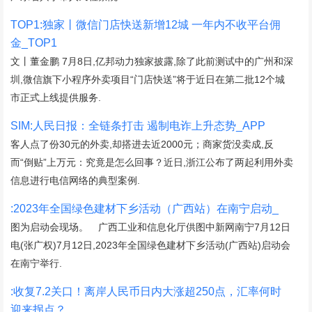
TOP1:独家丨微信门店快送新增12城 一年内不收平台佣
金_TOP1
文丨董金鹏 7月8日,亿邦动力独家披露,除了此前测试中的广州和深
圳,微信旗下小程序外卖项目“门店快送”将于近日在第二批12个城
市正式上线提供服务.
SIM:人民日报：全链条打击 遏制电诈上升态势_APP
客人点了份30元的外卖,却搭进去近2000元；商家货没卖成,反
而“倒贴”上万元：究竟是怎么回事？近日,浙江公布了两起利用外卖
信息进行电信网络的典型案例.
:2023年全国绿色建材下乡活动（广西站）在南宁启动_
图为启动会现场。 广西工业和信息化厅供图中新网南宁7月12日
电(张广权)7月12日,2023年全国绿色建材下乡活动(广西站)启动会
在南宁举行.
:收复7.2关口！离岸人民币日内大涨超250点，汇率何时
迎来拐点？_