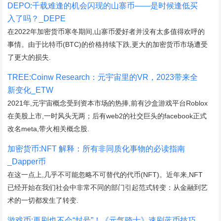
DEPO:千载难逢的机会闪现的山寨币——是时候逢低买
入了吗？_DEPE
在2022年加密货币寒冬期间,山寨币爱好者并没有太多值得欢呼的
事情。由于比特币(BTC)的价格持续下跌,更大的加密货币市场遭受
了更大的损失.
TREE:Coinw Research：元宇宙里的VR，2023带来全
新变化_ETW
2021年,元宇宙概念受到资本市场的热捧,前有沙盒游戏平台Roblox
在美股上市,一时风头无两；后有web2的社交巨头的facebook正式
改名meta,带火相关概念股.
加密货币:NFT 解释：所有非同质化事物的必读指南
_Dapper币
在这一点上,几乎不可能忽略不可替代的代币(NFT)。近年来,NFT
已经开始在我们社会中非常不同的部门引起范式转变：从金融到艺
术的一切都发生了转变.
游戏币:再刷也不会“封号”！《元气骑士》速刷蓝币技巧，