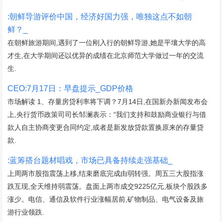
:朝鲜导游评价中国，经济好国力强，唯独这点不如朝
鲜？_
在朝鲜旅游期间,遇到了一位刚入行的朝鲜导游,她是平壤大学的高
才生,在大学期间还以优异的成绩在北京师范大学做过一年的交流
生.
CEO:7月17日：早盘提示_GDP价格
市场解读 1、存量房贷利率将下调？7月14日,在国新办新闻发布会
上,央行货币政策司司长邹澜表示：“我们支持和鼓励商业银行与借
款人自主协商变更合同约定,或者是新发放贷款置换原来的存量贷
款.
:蓝筹搭台题材唱戏，市场已具备持续走强基础_
上周两市股指震荡上移,结束磨底完成由弱转强。周五三大股指涨
跌互现,全天维持弱震荡。盘面上两市成交9225亿元,板块个股跌多
涨少。电信、通信及软件行业涨幅居前,矿物制品、电气设备及旅
游行业领跌.