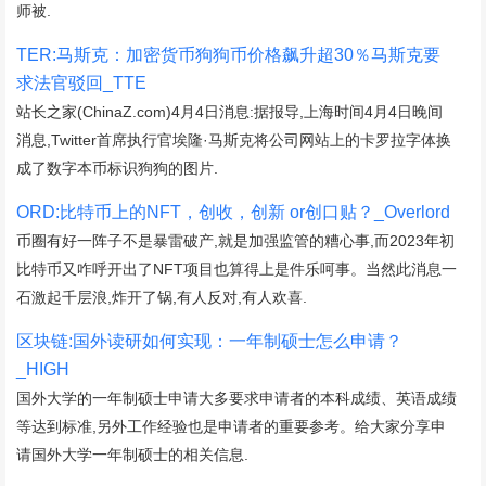
师被.
TER:马斯克：加密货币狗狗币价格飙升超30％马斯克要
求法官驳回_TTE
站长之家(ChinaZ.com)4月4日消息:据报导,上海时间4月4日晚间
消息,Twitter首席执行官埃隆·马斯克将公司网站上的卡罗拉字体换
成了数字本币标识狗狗的图片.
ORD:比特币上的NFT，创收，创新 or创口贴？_Overlord
币圈有好一阵子不是暴雷破产,就是加强监管的糟心事,而2023年初
比特币又咋呼开出了NFT项目也算得上是件乐呵事。当然此消息一
石激起千层浪,炸开了锅,有人反对,有人欢喜.
区块链:国外读研如何实现：一年制硕士怎么申请？
_HIGH
国外大学的一年制硕士申请大多要求申请者的本科成绩、英语成绩
等达到标准,另外工作经验也是申请者的重要参考。给大家分享申
请国外大学一年制硕士的相关信息.