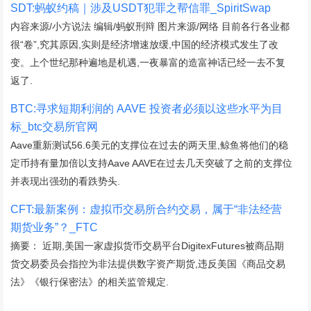
SDT:蚂蚁约稿｜涉及USDT犯罪之帮信罪_SpiritSwap
内容来源/小方说法 编辑/蚂蚁刑辩 图片来源/网络 目前各行各业都
很“卷”,究其原因,实则是经济增速放缓,中国的经济模式发生了改
变。上个世纪那种遍地是机遇,一夜暴富的造富神话已经一去不复
返了.
BTC:寻求短期利润的 AAVE 投资者必须以这些水平为目
标_btc交易所官网
Aave重新测试56.6美元的支撑位在过去的两天里,鲸鱼将他们的稳
定币持有量加倍以支持Aave AAVE在过去几天突破了之前的支撑位
并表现出强劲的看跌势头.
CFT:最新案例：虚拟币交易所合约交易，属于“非法经营
期货业务”？_FTC
摘要： 近期,美国一家虚拟货币交易平台DigitexFutures被商品期
货交易委员会指控为非法提供数字资产期货,违反美国《商品交易
法》《银行保密法》的相关监管规定.