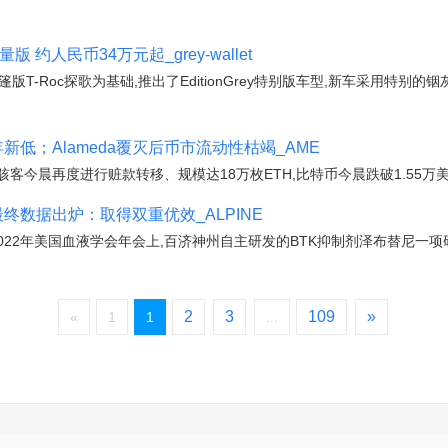
约人民币34万元起_grey-wallet
oc探歌为基础,推出了EditionGrey特别版车型,新车采用特别的铟灰色(
2年新低；Alameda覆灭后币市流动性枯竭_AME
骇客今晨再度进行赃款转移、规模达18万枚ETH,比特币今晨跌破1.55万美元
最终数据出炉：取得双重优效_ALPINE
2022年美国血液学会年会上,百济神州自主研发的BTK抑制剂泽布替尼一
2
3
109
»
«
1
1
...