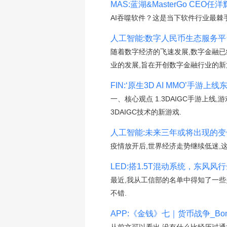
MAS:蓝湖&MasterGo CE
AI吞噬软件？这是当下软件行业最棘
人工智能:数字人民币生态服务
随着数字经济的飞速发展,数字金融
业的发展,旨在开创数字金融行业的新
FIN:‘原生3D AI MMO’手游
一、核心观点 1.3DAIGC手游上
3DAIGC技术的新游戏.
人工智能:未来三年或将出现的
疫情放开后,世界经济走势继续低迷,
LED:搭1.5T混动系统，东风风行全
最近,我从工信部的名单中得知了一
不错.
APP:《金钱》七｜货币战争_Bond A