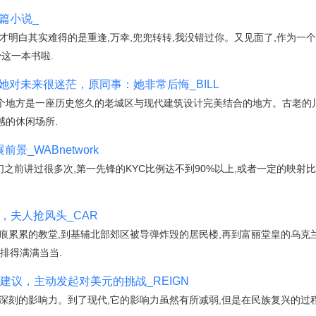
篇小说_
才明白其实难得的是重逢,万幸,兜兜转转,我没错过你。又见面了,作为一
这一本书啦.
了！她对未来很迷茫，原同事：她非常后悔_BILL
个地方是一座历史悠久的老城区与现代建筑设计完美结合的地方。古老的
感的休闲场所.
展前景_WABnetwork
但是我们之前讲过很多次,第一先锋的KYC比例达不到90%以上,或者一定的映
，夫人抢风头_CAR
痕累累的教堂,到基辅北部郊区被导弹炸毁的居民楼,再到富丽堂皇的乌克
安排得满满当当.
建议，主动发起对美元的挑战_REIGN
深刻的影响力。到了现代,它的影响力虽然有所减弱,但是在民族复兴的过