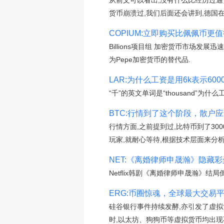
从前文可以看出,没有什么比经历过
货币崩溃过,我们后面还会讲到,德国在
COPIUM:立即购买比佩佩币更
Billions项目组 加密货币市场
为Pepe加密货币的替代品.
LAR:为什么工资是用6k表示6000
“千”的英文单词是“thousand”为
BTC:行情到了这个阶段，散户
行情方面,之前提到过,比特币到了30
玩家,就耐心等待,根据技术层面来分析
NET:《离婚律师申晟瀚》隐藏
Netflix韩剧《离婚律师申晟瀚》
ERG:币圈惊魂，全球最大交易平台
硅谷银行事件持续发酵,亦引发了虚拟货
时,以太坊、狗狗币等虚拟货币均出现