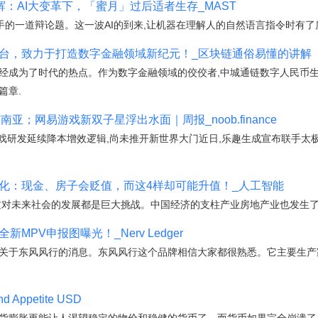
O任洋辉：AI大变革下，「蜜月」过后适者生存_MAST
手的一道辩论题。这一波AI的到来,让机器在理解人的自然语言指令时有了
平台，致力于打造数字金融领域新纪元！_区块链通俗易懂的讲解
已经成为了时代的热点。作为数字金融领域的佼佼者,中城通链数字人民币
篇章.
上线东南亚；网易游戏新双子星浮出水面｜周报_noob.finance
线,游戏研发延续降本增效逻辑,尚未推开新世界大门近日,乐趣生成宣布联手太
变化：现金、房子会贬值，而这4样却可能升值！_人工智能
这对未来社会的发展都是巨大挑战。中国经济的支柱产业房地产业也发生了
新MPV申报图曝光！_Nerv Ledger
些关于东风风行的消息。东风风行这个品牌相信大家都很熟悉。它主要生产家
ppetite USD