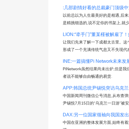
:几部剧情好看的总裁豪门顶级中
以前总以为人生最美好的是相遇,后来
是精挑细选的,说不定你的书架上,就少
LION:“牵手门”董某槿被解雇
让我们先来了解一下成都太古里。这
形成了一个充满传统气息又不失现代
INE:一篇搞懂Pi Network未来发
PiNetwork虽然结果尚未出炉,
者说不能够自由畅通的易货.
APP:韩国总统尹锡悦突访乌克兰
中国新闻周刊微信公号消息,从布查弹
尹锡悦7月15日的“乌克兰一日游”被
DAX:另一位国家领袖向我国发出
中国在亚洲的整体发展方面,始终有着