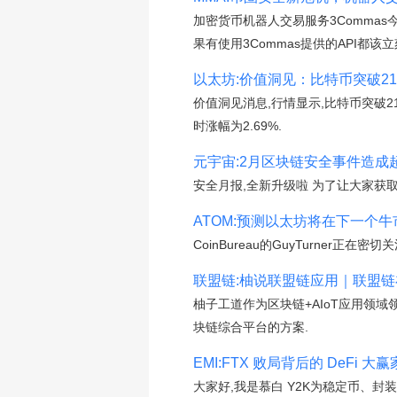
加密货币机器人交易服务3Commas
果有使用3Commas提供的API都该立
以太坊:价值洞见：比特币突破2
价值洞见消息,行情显示,比特币突破2100
时涨幅为2.69%.
元宇宙:2月区块链安全事件造成
安全月报,全新升级啦 为了让大家获
ATOM:预测以太坊将在下一个
CoinBureau的GuyTurner正
联盟链:柚说联盟链应用｜联盟链
柚子工道作为区块链+AIoT应用领
块链综合平台的方案.
EMI:FTX 败局背后的 DeFi
大家好,我是慕白 Y2K为稳定币、封