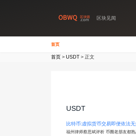
区块见闻
首页
首页
>
USDT
>
正文
USDT
比特币:虚拟货币交易即便依法
福州律师蔡思斌评析 币圈老朋友都熟