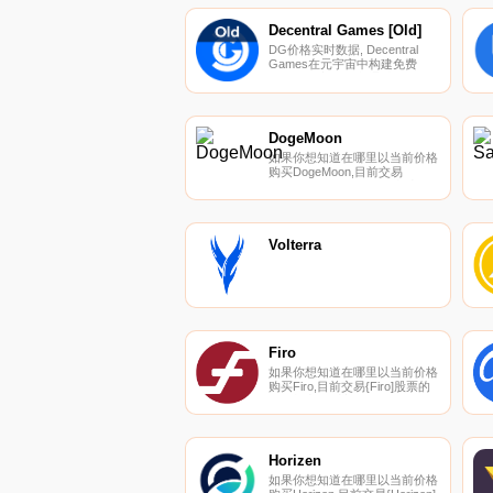
们的加密货币交易所页面上找到
其他列表.
Decentral Games [Old]
DG价格实时数据, Decentral
Games在元宇宙中构建免费
的、玩即赚的游戏,通过一致的
激励、自我监管和授权收益的元
宇宙资产,为玩家提供经济自
由。目前,Decentral Games的元
宇宙扑克游戏（ICE poker）通
DogeMoon
过NFT铸币厂、二次销售版税、
如果你想知道在哪里以当前价格
激活和升级为DG财政部带来收
购买DogeMoon,目前交易
入.
{DogeMoon]股票的顶级加密货
币交易所是
PancakeSwap（V2）。您可以
在我们的加密货币交易所页面上
找到其他列表。什么是
Volterra
DogeMoon（DGMOON）？
DogeMoon是币安智能链上的被
动收益慈善代币.
Firo
如果你想知道在哪里以当前价格
购买Firo,目前交易{Firo]股票的
顶级加密货币交易所是
Binance、Deepcoin、
DigiFinex、BingX和BitMart。您
可以在我们的加密货币交易所页
面上找到其他列表.
Horizen
如果你想知道在哪里以当前价格