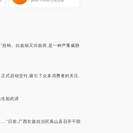
]
购买FYDcoin,目前交易
{FYDcoin]股票的顶级加密货币
交易所是HotFYDt、ExMarkets
和Graviex。您可以在我们的加
上
密货币交易所页面上找到其他列
表.
病”挂钩。白血病又叫血癌,是一种严重威胁
月正式启动交付,吸引了众多消费者的关注.
先生如此讲.
……”日前,广西壮族自治区凤山县召开干部