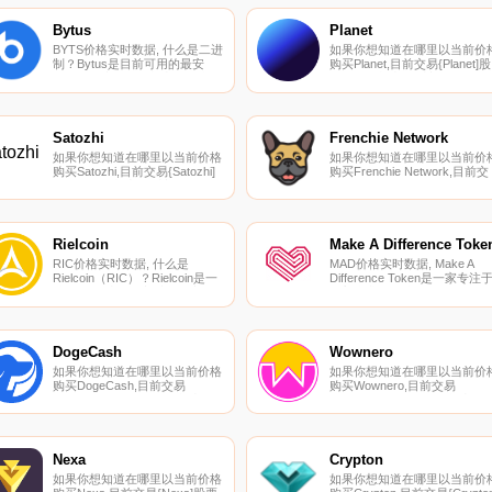
在我们的加密货币交易所页面上
的加密货币交易所页面上找到
找到其他列表.
他列表.
Bytus
Planet
BYTS价格实时数据, 什么是二进
如果你想知道在哪里以当前价
制？Bytus是目前可用的最安
购买Planet,目前交易{Planet]股
全、最用户友好的加密钱包和银
票的顶级加密货币交易所是
行解决方案之一。它与比特币、
MEXC、PancakeSwap（V2）
以太坊、莱特币和Tether兼容；
和PlanetFinance。您可以在我
ERC-20、BEP-20和TRC-20令
们的加密货币交易所页面上找
牌标准.
其他列表.
Satozhi
Frenchie Network
如果你想知道在哪里以当前价格
如果你想知道在哪里以当前价
购买Satozhi,目前交易{Satozhi]
购买Frenchie Network,目前交
股票的顶级加密货币交易所是
易{Frenchie Network]股票的
ProBit Global。您可以在我们的
级加密货币交易所是
加密货币交易所页面上找到其他
LATOKEN、PancakeSwap和
列表.
BakerySwap。您可以在我们
加密货币交易所页面上找到其
Rielcoin
Make A Difference Toke
列表.
RIC价格实时数据, 什么是
MAD价格实时数据, Make A
Rielcoin（RIC）？Rielcoin是一
Difference Token是一家专注
种奖励代币,用于享受我们度假
慈善事业的区块链开发公司。
村全球合作伙伴提供的自由。该
公司多元化的国际团队以建立
项目的目标是代币,可以在真实
个慈善生态系统为使命,弥合加
的实体度假村与各种住宿、食品
密货币和慈善之间的差距.
和饮料进行交换。RIC也可以代
DogeCash
Wownero
表“加密度假村”.
如果你想知道在哪里以当前价格
如果你想知道在哪里以当前价
购买DogeCash,目前交易
购买Wownero,目前交易
{DogeCash]股票的顶级加密货
{Wownero]股票的顶级加密货
币交易所是StakeCube。您可以
交易所是TradeOgre。您可以
在我们的加密货币交易所页面上
我们的加密货币交易所页面上
找到其他列表.
到其他列表。Wownero是一种
以隐私为中心的模因币,于2018
Nexa
Crypton
年4月1日公平推出,声称没有溢
如果你想知道在哪里以当前价格
如果你想知道在哪里以当前价
价、ICO或开发税.