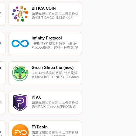
其
您可以在我们的加密货币交易所
页面上找到其他列表.
BITICA COIN
格
如果你想知道在哪里以当前价格
购买BITICA COIN,目前交易
{BITICA COIN]股票的顶级加密
货币交易所是BitForex、
Bibox、P2B、BankCEX和Dex
到
Trade。您可以在我们的加密货
币交易所页面上找到其他列表.
Infinity Protocol
格
INFINITY价格实时数据, Infinity
Protocol是基于这样一种理念,即
顶
创新总是会被更好的创新所超
越。这是第一个在超创新中烘焙
的项目；也就是说,它可以通过
的
嵌入式机制不断地培养和部署创
他
新的新想法.
n
Green Shiba Inu (new)
GINUX价格实时数据, 什么是绿
于
色Shiba Inu（GINUX）？Green
该
Shiba Inu（GINUX）是一种完
一
全去中心化、零排放和公平分布
的社区驱动代币,旨在破坏模因
经济,旨在保护环境,通过其绿色
社区的支持来支持该领域的主要
PIVX
活动家以及对我们所有人最重要
格
如果你想知道在哪里以当前价格
的公益事业。它基于BSC网络.
购买PIVX,目前交易{PIVX]股票
币
的顶级加密货币交易所是
在
Binance、WhiteBIT、CoinEx、
找
YoBit和Bittrex。您可以在我们的
加密货币交易所页面上找到其他
列表.
FYDcoin
格
如果你想知道在哪里以当前价格