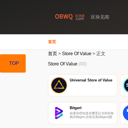
区块见闻
首页
首页
>
Store Of Value
>
正文
TOP
Store Of Value
(00)
Universal Store of Value
Bitgert
如果你想知道在哪里以当前价格
购买Bitgert,目前交易{Bitgert]股
票的顶级加密货币交易所是
BTCEX、Bitget、BingX、
IndoEx和SuperEx。您可以在我