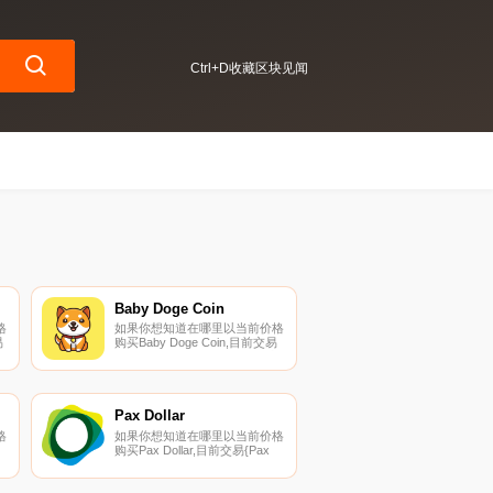
Ctrl+D收藏区块见闻
Baby Doge Coin
格
如果你想知道在哪里以当前价格
易
购买Baby Doge Coin,目前交易
级加
{Baby Doge Coin]股票的顶级加
密货币交易所是OKX、CoinW、
Bitrue、Bitget和CoinTiger。您
可以在我们的加密货币交易所页
面上找到其他列表.
Pax Dollar
格
如果你想知道在哪里以当前价格
购买Pax Dollar,目前交易{Pax
Dollar]股票的顶级加密货币交易
所是Binance、Bitrue、
KuCoin、MEXC和HuoUSDP。