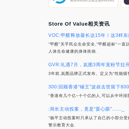
购买Horizen,目前交易{Horizen]
股票的顶级加密货币交易所是
Binance、OKX、Deepcoin、
Bitrue和ByZENt。您可以在我们
的加密货币交易所页面上找到其
他列表.
Store Of Value相关资讯
VOC:甲醛释放最长达15年！这3样
“甲醛”关乎民众生命安全,“甲醛超标”一
人体生命健康的身体疾病.
GVR:礼遇7月，岚图3周年宠粉节拉开
3年前,岚图品牌正式发布。定义为“性能级
300:回顾香港“铺王”波叔去世留下8
“香港有几个亿~十个亿的人,可以从中环排
:局长主动投案，竟是“耍心眼”……_
“杨平主动投案时只承认了自己的小部分受贿
警示教育大会.