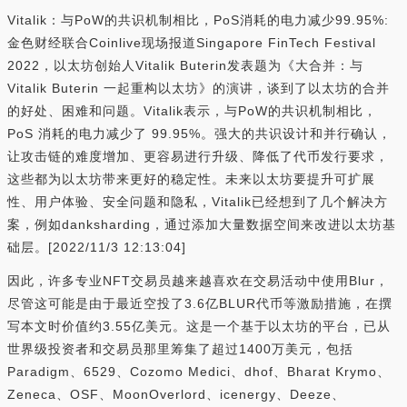
Vitalik：与PoW的共识机制相比，PoS消耗的电力减少99.95%:
金色财经联合Coinlive现场报道Singapore FinTech Festival
2022，以太坊创始人Vitalik Buterin发表题为《大合并：与
Vitalik Buterin 一起重构以太坊》的演讲，谈到了以太坊的合并
的好处、困难和问题。Vitalik表示，与PoW的共识机制相比，
PoS 消耗的电力减少了 99.95%。强大的共识设计和并行确认，
让攻击链的难度增加、更容易进行升级、降低了代币发行要求，
这些都为以太坊带来更好的稳定性。未来以太坊要提升可扩展
性、用户体验、安全问题和隐私，Vitalik已经想到了几个解决方
案，例如danksharding，通过添加大量数据空间来改进以太坊基
础层。[2022/11/3 12:13:04]
因此，许多专业NFT交易员越来越喜欢在交易活动中使用Blur，
尽管这可能是由于最近空投了3.6亿BLUR代币等激励措施，在撰
写本文时价值约3.55亿美元。这是一个基于以太坊的平台，已从
世界级投资者和交易员那里筹集了超过1400万美元，包括
Paradigm、6529、Cozomo Medici、dhof、Bharat Krymo、
Zeneca、OSF、MoonOverlord、icenergy、Deeze、