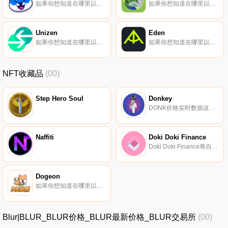
如果你想知道在哪里以当前价格购买Vita Inu,目前交易{Vita Inu]股票的顶级加密货币交易所是Deepcoin、CoinW、Bitrue、ByVINUt和Bitget。您可以在我们的加密货币交易所页面上找到其他列表.
如果你想知道在哪里以当前价格购买Cope,目前交易{Cope]股票的顶级加密货币交易所是Jupiter和Raydium。您可以在我们的加密货币交易所页面上找到其他列表。Cope是一个于2023年1月10日在索拉纳推出的模因币.
Unizen
Eden
如果你想知道在哪里以当前价格购买Unizen,目前交易{Unizen]股票的顶级加密货币交易所是CoinW、KuCoin、Gate.io、HuoZCX和MEXC。您可以在我们的加密货币交易所页面上找到其他列表.
如果你想知道在哪里以当前价格购买Eden,目前交易{Eden]股票的顶级加密货币交易所是OKX、CoinW、Bitget、Gate.io和MEXC。您可以在我们的加密货币交易所页面上找到其他列表。我的更聪明。Archer通过五分钟的整合提高了矿工的收入。现在在以太坊上生活.
NFT收藏品
(00)
Step Hero Soul
Donkey
DONK价格实时数据这是100%去中心化的社区实验,它声称1/4的代币已发送给Vitalik Buterin.
Naffiti
Doki Doki Finance
Doki Doki Finance将自己描述为DeFi生态系统项目.
Dogeon
如果你想知道在哪里以当前价格购买Dogeon,目前交易{Dogeon]股票的顶级加密货币交易所是Trader Joe（雪崩）。您可以在我们的加密货币交易所页面上找到其他列表。Dogeon是我们的第一款Play to Earn游戏,这是一个为任何人带来欢乐和收入的项目.
Blur|BLUR_BLUR价格_BLUR最新价格_BLUR交易所
(00)