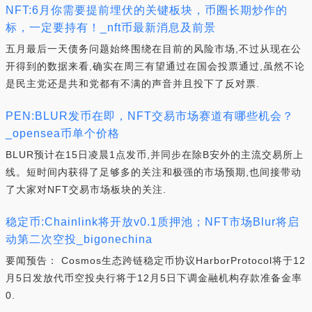
NFT:6月你需要提前埋伏的关键板块，币圈长期炒作的
标，一定要持有！_nft币最新消息及前景
五月最后一天债务问题始终围绕在目前的风险市场,不过从现在公
开得到的数据来看,确实在周三有望通过在国会投票通过,虽然不论
是民主党还是共和党都有不满的声音并且投下了反对票.
PEN:BLUR发币在即，NFT交易市场赛道有哪些机会？
_opensea币单个价格
BLUR预计在15日凌晨1点发币,并同步在除B安外的主流交易所上
线。短时间内获得了足够多的关注和极强的市场预期,也间接带动
了大家对NFT交易市场板块的关注.
稳定币:Chainlink将开放v0.1质押池；NFT市场Blur将启
动第二次空投_bigonechina
要闻预告： Cosmos生态跨链稳定币协议HarborProtocol将于12
月5日发放代币空投央行将于12月5日下调金融机构存款准备金率
0.