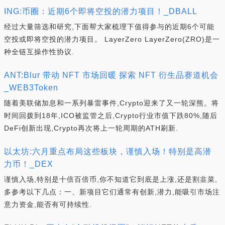
ING:币圈：近期6个即将空投的潜力项目！_DBALL
经过大量筛选和研究,下面帮大家梳理下值得参与的近期6个可能
空投或即将空投的潜力项目。 LayerZero LayerZero(ZRO)是一
种全链互操作性协议.
ANT:Blur 带动 NFT 市场回暖 探索 NFT 衍生品赛道机会
_WEB3Token
随着美联储加息和一系列暴雷事件,Crypto迎来了又一轮深熊。将
时间回拨到18年,ICO被监管之后,Crypto行业市值下跌80%,随后
DeFi创新出现,Crypto再次将上一轮周期的ATH刷新.
以太坊:六月重点布局这些板块，谨慎入场！特别是高潜
力币！_DEX
谨慎入场,特别是十倍百倍币,你不知道它到底是上涨,还是割韭菜,
多参考以下几点：一、新项目它们通常有创新,潜力,能吸引市场注
意力资金,能否有可持续性.