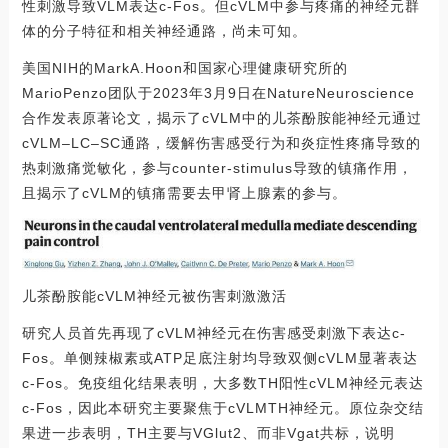
性刺激导致VLM表达c-Fos。但cVLM中参与疼痛的神经元群
体的分子特征和相关神经通路，尚未可知。
美国NIH的MarkA.Hoon和国家心理健康研究所的
MarioPenzo团队于2023年3月9日在NatureNeuroscience
合作发表原著论文，揭示了cVLM中的儿茶酚胺能神经元通过
cVLM–LC–SC通路，缓解伤害感受行为和炎症性疼痛导致的
热刺激痛觉敏化，参与counter-stimulus导致的镇痛作用，
且揭示了cVLM的镇痛需要去甲肾上腺素的参与。
儿茶酚胺能cVLM神经元被伤害刺激激活
研究人员首先再现了cVLM神经元在伤害感受刺激下表达c-
Fos。单侧辣椒素或ATP足底注射均导致双侧cVLM显著表达
c-Fos。免疫组化结果表明，大多数TH阳性cVLM神经元表达
c-Fos，因此本研究主要聚焦于cVLMTH神经元。原位杂交结
果进一步表明，TH主要与VGlut2、而非Vgat共标，说明