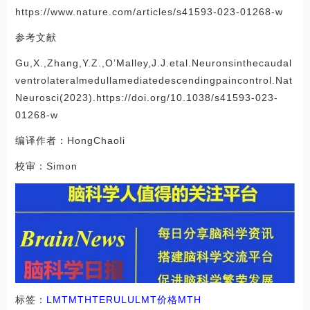
https://www.nature.com/articles/s41593-023-01268-w
参考文献
Gu,X.,Zhang,Y.Z.,O’Malley,J.J.etal.Neuronsinthecaudal
ventrolateralmedullamediatedescendingpaincontrol.Nat
Neurosci(2023).https://doi.org/10.1038/s41593-023-
01268-w
编译作者：HongChaoli
校审：Simon
标签：
LMT
MTH
TER
ULU
LMT价格
MTH