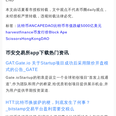
END
本文由话夏看市授权转载，文中观点不代表币圈daily观点，
未经授权严禁转载，违规转载法律必究。
标签：
比特币
ANC
APE
DAO
比特币市值跌破5000亿美元
harvestfinance币发行价
Block Ape
Scissors
HongKongDAO
币安交易所app下载热门资讯
GAT:Gate.io 关于Startup项目成功后采用限价开盘模
式的公告_GATE
Gate.ioStartup的初衷是设立一个全球初创项目“首发上线通
道”,作为团队和用户的桥梁,给优质初创项目提供展示机会,并
为用户提供早期投资渠道.
HTT:比特币换披萨的梗，到底发生了何事？
_bitstamp交易平台盈利需要交税么