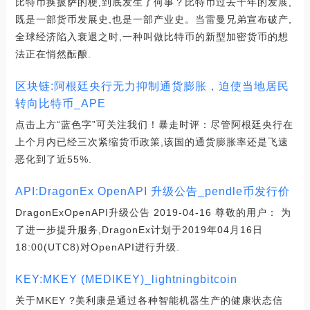
比特币换披萨的梗,到底发生了何事？比特币过去十年的发展,
既是一部货币发展史,也是一部产业史。当雷曼兄弟宣布破产,
全球经济陷入衰退之时,一种叫做比特币的新型加密货币的想
法正在悄然酝酿.
区块链:阿根廷央行无力抑制通货膨胀，迫使当地居民
转向比特币_APE
点击上方“蓝色字”可关注我们！暴走时评：尽管阿根廷央行在
上个月内已经三次紧缩货币政策,该国的通货膨胀率还是飞速
恶化到了近55%.
API:DragonEx OpenAPI 升级公告_pendle币发行价
DragonExOpenAPI升级公告 2019-04-16 尊敬的用户： 为
了进一步提升服务,DragonEx计划于2019年04月16日
18:00(UTC8)对OpenAPI进行升级.
KEY:MKEY (MEDIKEY)_lightningbitcoin
关于MKEY ?美利康是通过各种智能机器生产的健康状态信