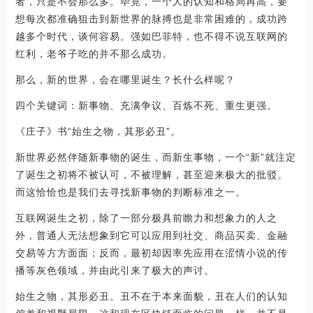
者，只是不会那么多。毕竟，一个人的认知和格局再高，要
想每次都准确狙击到新世界的脉搏也是非常困难的，成功跨
越多个时代，谈何容易。强如巴菲特，也不得不说互联网的
红利，老爷子吃的并不那么成功。
那么，新的世界，会在哪里诞生？长什么样呢？
四个关键词：新事物、充满争议、百炼不死、重生更强。
《庄子》书“始生之物，其形必丑”。
新世界必然伴随新事物的诞生，而新生事物，一个“新”就注定
了诞生之初将不被认可，不被理解，甚至迎来极大的批驳。
而这恰恰也是我们去寻找新事物的判断标准之一。
互联网诞生之初，除了一部分极具前瞻力和想象力的人之
外，普通人无法想象到它可以应用到社交、商品买卖、金融
交易等方方面面；反而，最初却因率先应用在涩情小说的传
播等灰色领域，并由此引来了极大的声讨。
始生之物，其形必丑。丑不在于本来面貌，丑在人们的认知