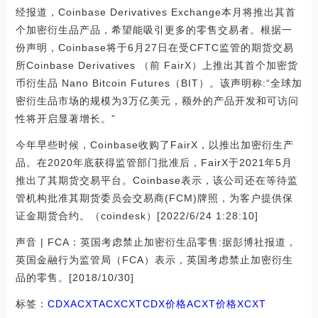
经报道，Coinbase Derivatives Exchange本月将推出其首
个加密衍生品产品，希望能吸引更多的零售交易者。根据一
份声明，Coinbase将于6月27日在受CFTC监管的期货交易
所Coinbase Derivatives （前 FairX）上推出其首个加密货
币衍生品 Nano Bitcoin Futures（BIT）。该声明称:“全球加
密衍生品市场的规模为3万亿美元，额外的产品开发和可访问
性将开启显著增长。”
今年早些时候，Coinbase收购了FairX，以推出加密衍生产
品。在2020年底获得监管部门批准后，FairX于2021年5月
推出了其期货交易平台。Coinbase表示，该公司还在等待监
管机构批准其期货委员会交易商(FCM)牌照，为客户提供保
证金期货合约。（coindesk）[2022/6/24 1:28:10]
声音 | FCA：英国考虑禁止加密衍生品零售:据彭博社报道，
英国金融行为监管局（FCA）表示，英国考虑禁止加密衍生
品的零售。[2018/10/30]
标签：
CDX
ACXT
ACX
CXT
CDX价格
ACXT价格
XCXT