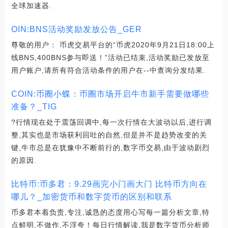
全球加速器.
OIN:BNS活动奖励发放公告_GER
尊敬的用户： 币虎交易平台的“币虎2020年9月21日18:00上
线BNS,400BNS参与即送！”活动已结束,活动奖励已发放至
用户账户,请所有符合活动条件的用户在--中查询分发结果.
COIN:币圈小蝶：币圈市场开启牛市新手需要做哪些
准备？_TIG
?行情现在处于震荡回调中,每一次行情在大波动以后,进行调
整,其实也是市场获利回吐的自然,但是并不是趋势改变的关
键,牛市总是在犹豫中不断前行的,数字币交易,由于波动剧烈
的原因.
比特币:币多君：9.29画完小门画大门 比特币方向在
哪儿？_加密货币和数字货币的区别和联系
币多君本着负责,专注,诚恳的态度用心写每一篇分析文章,特
点鲜明,不做作,不浮夸！每日行情解读,我是数字货币分析师