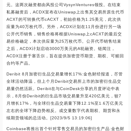
元。这两次融资都由风投公司VysynVentures领投。在结束
私募融资后，ACDX宣布在Uniswap上出售其交易所原生代币
ACXT的可转换代币cACXT，初始价格为1.25美元，此次供
应量为40万枚代币。另外，ACDX计划在11月份进行另一场
公开代币销售，销售价格将根据Uniswap上cACXT的最后交
易价格确定，本次供应量为25万枚代币。公开代币销售结束
之后，ACDX计划启动3000万美元的A轮融资。链闻注，
ACDX注册于塞舌尔，旨在提供加密货币期货、期权、可赎回
合约等产品。
Deribit 8月加密衍生品交易量增长17%:金色财经报道，尽管
全球活动降温，但上个月Deribit交易所上市的加密衍生品交
易量仍然活跃。Deribit在与CoinDesk分享的月度评论中表
示，8月份Deribit的衍生品市场交易量升至420亿美元，较7
月增长17%，与全球衍生品交易量下降12.1%至1.6万亿美元
左右的全球下降趋势相反。成交量数字代表期权、期货和永
续期货领域的总活动。[2023/9/5 13:19:06]
Coinbase将推出首个针对零售交易员的加密衍生产品:金色财