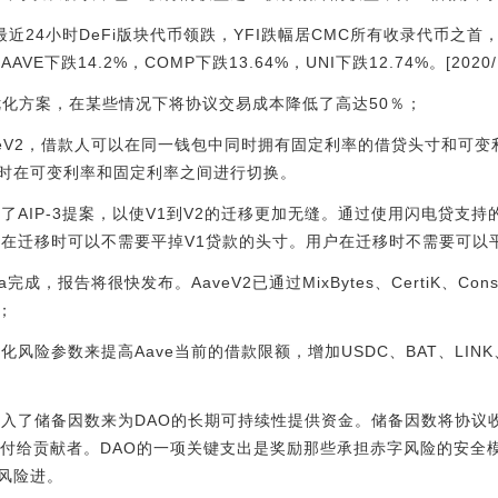
%:最近24小时DeFi版块代币领跌，YFI跌幅居CMC所有收录代币之首，
VE下跌14.2%，COMP下跌13.64%，UNI下跌12.74%。[2020/1
as优化方案，在某些情况下将协议交易成本降低了高达50％；
veV2，借款人可以在同一钱包中同时拥有固定利率的借贷头寸和可
时在可变利率和固定利率之间进行切换。
了AIP-3提案，以使V1到V2的迁移更加无缝。通过使用闪电贷支
户在迁移时可以不需要平掉V1贷款的头寸。用户在迁移时不需要可以
，报告将很快发布。AaveV2已通过MixBytes、CertiK、ConsenSys
；
风险参数来提高Aave当前的借款限额，增加USDC、BAT、LINK、
引入了储备因数来为DAO的长期可持续性提供资金。储备因数将协议收
支付给贡献者。DAO的一项关键支出是奖励那些承担赤字风险的安全
风险进。