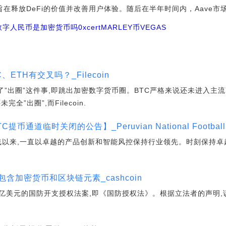
，旨在释放DeFi的价值并改善用户体验。随后在半年时间内，Aave市
数字人民币是加密货币吗
0xcert
MARLEY币
VEGAS
TC、ETH有交叉吗？_Filecoin
做到了”出圈”这件事,即跳出加密数字货币圈。BTC严格来说还未进入
”出圈”,而Filecoin.
通道临时关闭的公告】_Peruvian National Football Te
线以来,一直以卓越的产品创新和智能风控保持行业领先。时刻保持卓
含加密货币和区块链元素_cashcoin
亿美元的国防开支授权法案,即《国防授权法》。根据立法者的声明,