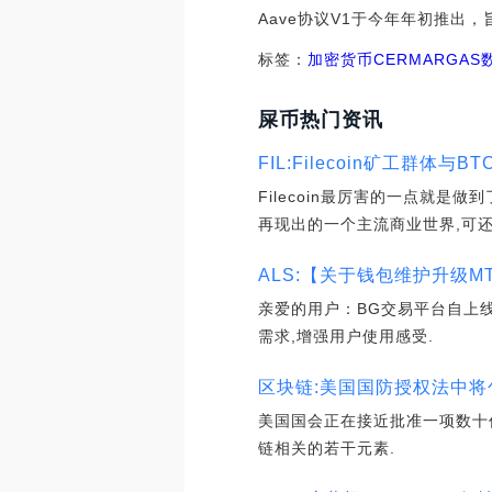
Aave协议V1于今年年初推出
标签：
加密货币
CER
MAR
GAS
屎币热门资讯
FIL:Filecoin矿工群体与B
Filecoin最厉害的一点就是
再现出的一个主流商业世界,可还未完全
ALS:【关于钱包维护升级MTC提币
亲爱的用户：BG交易平台自上
需求,增强用户使用感受.
区块链:美国国防授权法中将包
美国国会正在接近批准一项数十
链相关的若干元素.