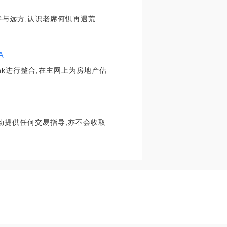
诗与远方,认识老席何惧再遇荒
A
nk进行整合,在主网上为房地产估
动提供任何交易指导,亦不会收取