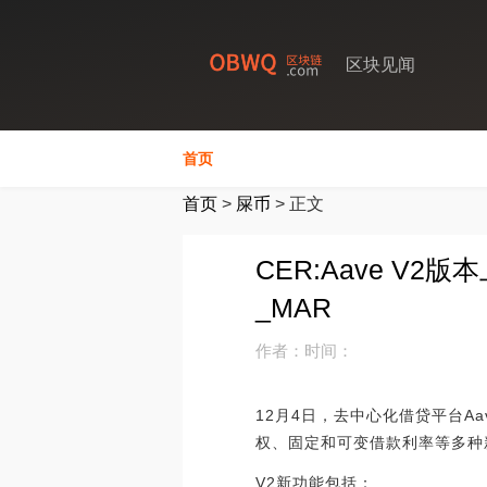
区块见闻
首页
首页
>
屎币
>
正文
CER:Aave 
_MAR
作者：
时间：
12月4日，去中心化借贷平台A
权、固定和可变借款利率等多种
V2新功能包括：