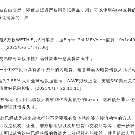
被自由交易。即使这些资产被用作抵押品，用户可以使用Aave支持
避免清算的工具；
逾6万枚WETH:5月6日消息，据Eigen Phi MEVAlert监测，0x1d
023/5/6 14:47:00]
交易即可直接用抵押品付款来平息其贷款头寸；
一个TX中执行具有多个资产的闪电贷。这意味着闪电贷借款人几乎
幅为7.55%:火币全球站数据显示，AAVE短线上涨，突破550美元关口
风险控制。[2021/5/17 22:11:11]
被标记化，因此借款人将收到代表其债务的token。这种债务通证化
包管理其债务头寸。
押贷款已经成为越来越流行的不需要现有资本就能够连接流动性的方式
可以是机构、企业、非政府组织以及加密货币交易所等等，进一步释放
人可以从协议中已经获得的收益之上获得额外的收益，并且借款人可