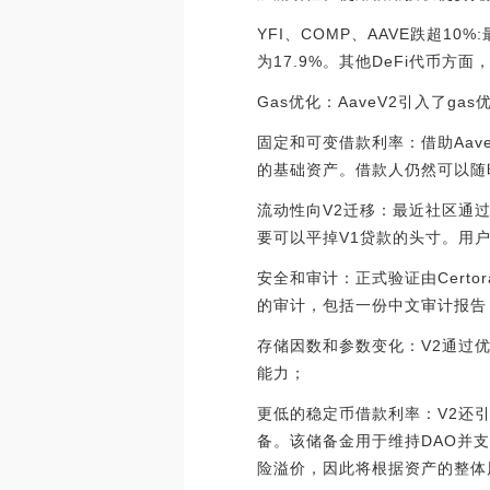
YFI、COMP、AAVE跌超10
为17.9%。其他DeFi代币方面，AA
Gas优化：AaveV2引入了g
固定和可变借款利率：借助Aa
的基础资产。借款人仍然可以随
流动性向V2迁移：最近社区通过
要可以平掉V1贷款的头寸。用
安全和审计：正式验证由Certora完成
的审计，包括一份中文审计报告
存储因数和参数变化：V2通过优化
能力；
更低的稳定币借款利率：V2还
备。该储备金用于维持DAO并
险溢价，因此将根据资产的整体