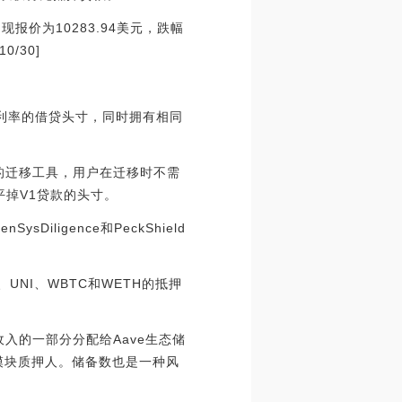
现报价为10283.94美元，跌幅
0/30]
变利率的借贷头寸，同时拥有相同
持的迁移工具，用户在迁移时不需
平掉V1贷款的头寸。
Diligence和PeckShield
UNI、WBTC和WETH的抵押
入的一部分分配给Aave生态储
模块质押人。储备数也是一种风