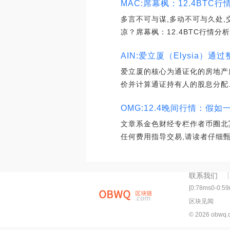
MAC:席幕枫：12.4BTC
多言不可与谋,多动不可与久处,
凉？席幕枫：12.4BTC行情分析
AIN:爱立厦（Elysia）
爱立厦的核心为通证化的房地产所
价并计算通证持有人的股息分配
OMG:12.4晚间行情：假如
文章系金色财经专栏作者币圈北
任何费用指导交易,请读者仔细甄
联系我们
[0:78ms0-0:5
区块见闻
© 2026 obwq