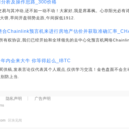
行情分析及操作思路_300价格
交易与其冲动,还不如一动不动！大家好,我是席幕枫。心存阳光必有
大饼,早间开盘弱势走跌,午间探低1912.
通过整合Chainlink预言机来进行房地产估价并获取准确汇率_CH
有权协议,我们已经开始和全球领先的去中心化预言机网络Chainli
.
一年内会来大牛 你等得起么_IBTC
冥供稿,发表言论仅代表其个人观点,仅供学习交流！金色盘面不会主
别防上当.
隐私声明
广告声明
9ms
.com
区块见闻